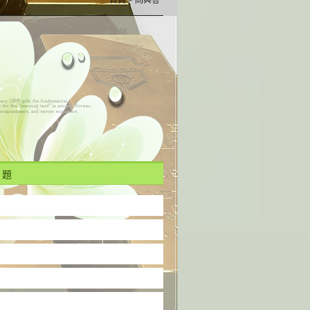
首頁
> 問與答
題