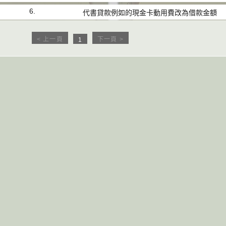
6.
代書貸款例如的現金卡動用費改為借款金額
< 上一頁
下一頁 >
1