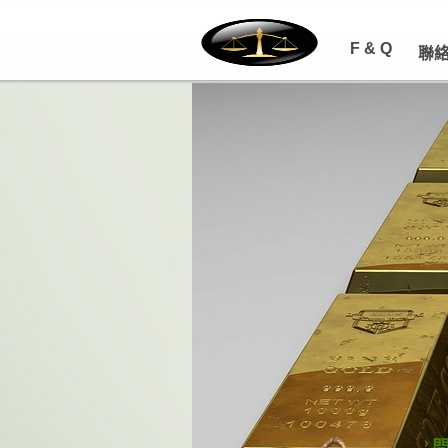
F & Q
聯