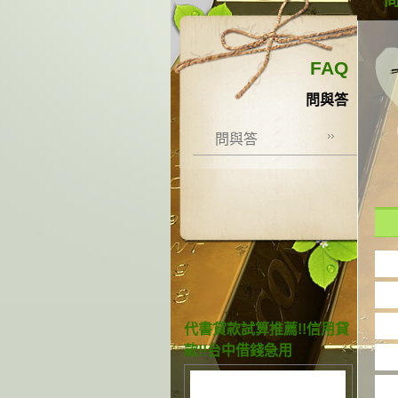
FAQ
問與答
問與答
代書貸款試算推薦!!信用貸
款!!台中借錢急用