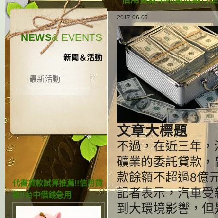
信用貸款率利最低銀行是
2017-06-05
NEWS
& EVENTS
新聞＆活動
最新活動
文章大標題
不過，在近三年，
礦業的委託貸款，
款餘額不超過8億
代書貸款試算推薦!!信用貸
記者表示，汽車受
款!!台中借錢急用
到大環境影響，但