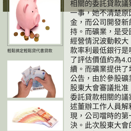
相關的委託貸款議
一事，她不清楚原
金，而公司開發新
持。而礦業，是受
經營情況波動較大
款率利最低銀行是
輕鬆搞定輕鬆貸代書貸款
了評估價值約為4
續。而礦業提供了
公告，由於參股礦
股東大會審議批准
委託貸款相關的議案
述董辦工作人員解
現，公司噹時的第
決。此次股東大會