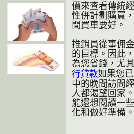
價來查看傳統
性併計劃購買
間買車要好。
推銷員從事佣
的目標。因此
為您省錢，尤
如果您已
行貸款
中的晚間訪問
人都渴望回家
能還想閱讀一
化和做好準備