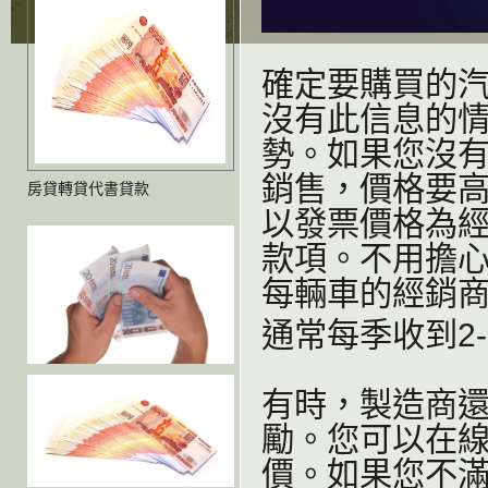
確定要購買的
沒有此信息的
勢。如果您沒有
銷售，價格要
房貸轉貸代書貸款
以發票價格為
款項。不用擔
每輛車的經銷商
通常每季收到2
有時，製造商
勵。您可以在
價。如果您不